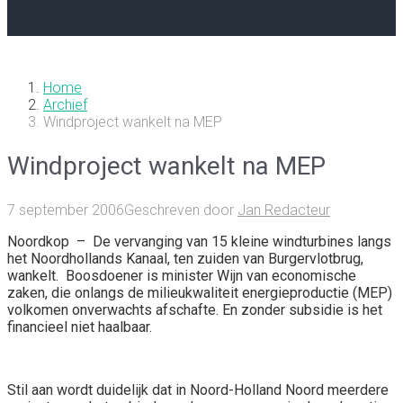
Home
Archief
Windproject wankelt na MEP
Windproject wankelt na MEP
7 september 2006
Geschreven door
Jan Redacteur
Noordkop
–
De vervanging van 15 kleine windturbi­nes langs
het Noordhollands Kanaal, ten zuiden van Bur­gervlotbrug,
wankelt. Boosdoener is minister Wijn van economische
zaken, die onlangs de milieukwaliteit ener­gieproductie (MEP)
volkomen onverwachts afschafte. En zonder subsidie is het
financieel niet haalbaar.
Stil aan wordt duidelijk dat in Noord-Holland Noord meerdere