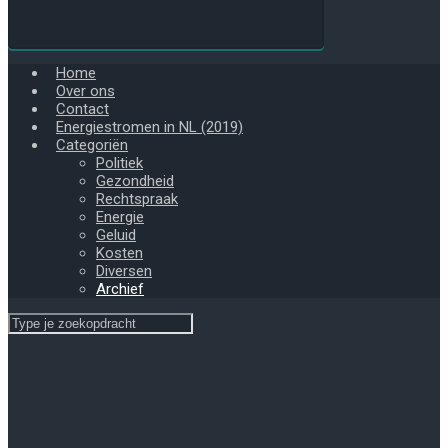
Home
Over ons
Contact
Energiestromen in NL (2019)
Categoriën
Politiek
Gezondheid
Rechtspraak
Energie
Geluid
Kosten
Diversen
Archief