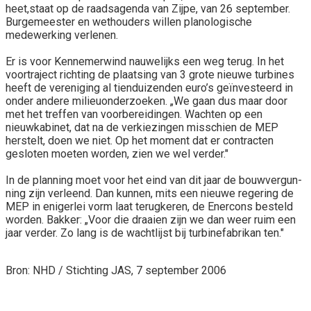
heet,staat op de raadsagenda van Zij­pe, van 26 september.
Burge­meester en wethouders willen planologische
medewerking ver­lenen.
Er is voor Kennemerwind nau­welijks een weg terug. In het
voortraject richting de plaatsing van 3 grote nieuwe turbines
heeft de vereniging al tiendui­zenden euro’s geïnvesteerd in
onder andere milieuonderzoe­ken. „We gaan dus maar door
met het treffen van voorberei­dingen. Wachten op een
nieuwkabinet, dat na de verkiezingen misschien de MEP
herstelt, doen we niet. Op het moment dat er contracten
gesloten moeten wor­den, zien we wel verder."
In de planning moet voor het eind van dit jaar de bouwvergun­
ning zijn verleend. Dan kunnen, mits een nieuwe regering de
MEP in enigerlei vorm laat te­rugkeren, de Enercons besteld
worden. Bakker: „Voor die draai­en zijn we dan weer ruim een
jaar verder. Zo lang is de wachtlijst bij turbinefabrikan ten."
Bron: NHD
/ Stichting JAS, 7 september 2006