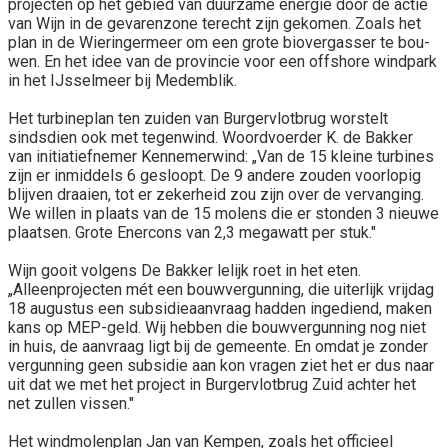
projecten op het gebied van duurzame energie door de actie
van Wijn in de gevarenzone te­recht zijn gekomen. Zoals het
plan in de Wieringermeer om een grote biovergasser te bou­
wen. En het idee van de provincie voor een offshore windpark
in het IJsselmeer bij Medemblik.
Het turbineplan ten zuiden van Burgervlotbrug worstelt
sindsdien ook met tegenwind. Woordvoerder K. de Bakker
van initiatiefnemer Kennemerwind: „Van de 15 kleine turbines
zijn er inmiddels 6 gesloopt. De 9 ande­re zouden voorlopig
blijven draaien, tot er zekerheid zou zijn over de vervanging.
We willen in plaats van de 15 molens die er stonden 3 nieuwe
plaatsen. Gro­te Enercons van 2,3 megawatt per stuk."
Wijn gooit volgens De Bakker lelijk roet in het eten.
„Alleenprojecten mét een bouwvergun­ning, die uiterlijk vrijdag
18 au­gustus een subsidieaanvraag hadden ingediend, maken
kans op MEP-geld. Wij hebben die bouwvergunning nog niet
in huis, de aanvraag ligt bij de ge­meente. En omdat je zonder
ver­gunning geen subsidie aan kon vragen ziet het er dus naar
uit dat we met het project in Burgervlot­brug Zuid achter het
net zullen vissen."
Het windmolenplan Jan van Kempen, zoals het officieel